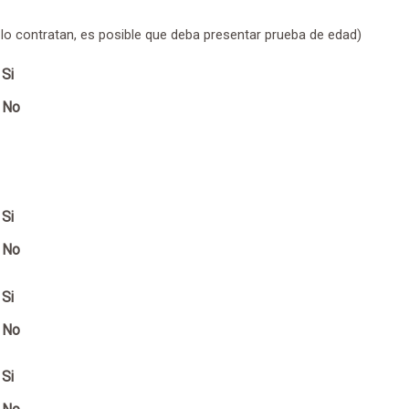
 lo contratan, es posible que deba presentar prueba de edad)
Si
No
Si
No
Si
No
Si