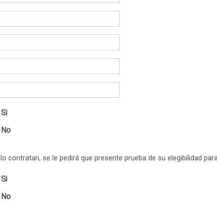
Si
No
 lo contratan, se le pedirá que presente prueba de su elegibilidad para
Si
No