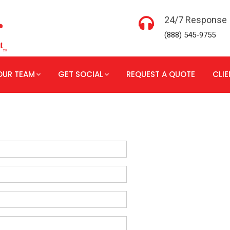
24/7 Response
(888) 545-9755
OUR TEAM
GET SOCIAL
REQUEST A QUOTE
CLI